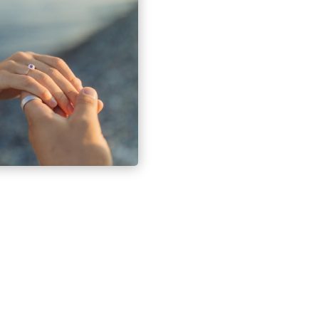
As consultas de psicologi
questões tratadas em sess
A clínica on line está ac
expressam utilizando o po
acompanhados independen
como estando em Portugal
mundo
A www.PsicologiaPortugues
em POST (Psicologia Organi
organizações – Análise 
e do Trabalho, Dinâmica Ps
implementação de projecto
sistemas de prémios e ince