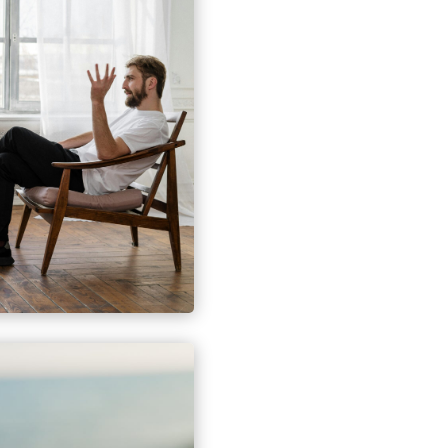
Atendendo que actualmente
fixação profissional no es
frequentes a www.Psicolog
serviços de Psicologia Cl
se encontram emigradas e
psicólogo da nacionalida
exemplo, os portugueses q
férias ou questões profis
empresas portugueses dest
portugueses, activos ou r
recorrer aos serviços de p
por não dominarem a língu