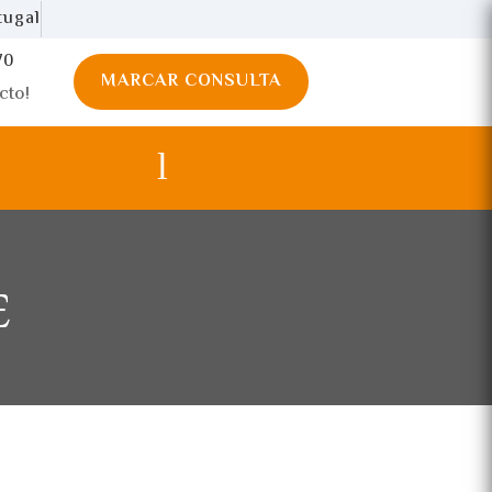
tugal
70
MARCAR CONSULTA
cto!
E