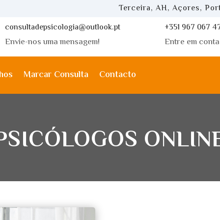
Terceira, AH, Açores, Por
consultadepsicologia@outlook.pt
+351 967 067 4
Envie-nos uma mensagem!
Entre em conta
hos
Marcar Consulta
Contacto
PSICÓLOGOS ONLIN