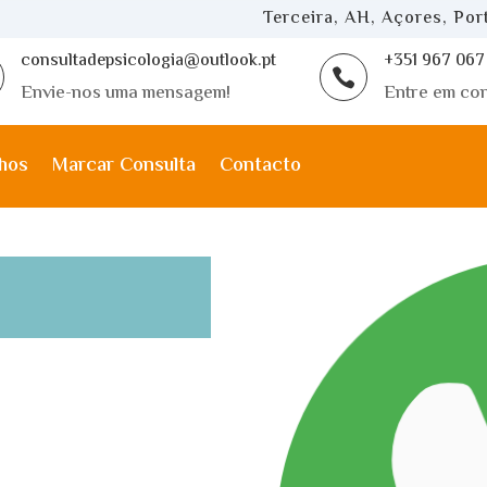
Terceira, AH, Açores, Por
consultadepsicologia@outlook.pt
+351 967 067

Envie-nos uma mensagem!
Entre em con
hos
Marcar Consulta
Contacto